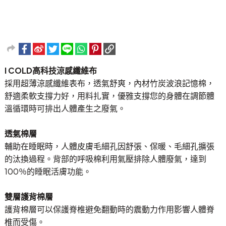
I COLD高科技涼感纖維布
採用超薄涼感纖維表布，透氣舒爽，內材竹炭波浪記憶棉，
舒適柔軟支撐力好，用料扎實，優雅支撐您的身體在調節體
溫循環時可排出人體產生之廢氣。
透氣棉層
輔助在睡眠時，人體皮膚毛細孔因舒張、保暖、毛細孔擴張
的汰換過程。背部的呼吸棉利用氣壓排除人體廢氣，達到
100％的睡眠活膚功能。
雙層護背棉層
護背棉層可以保護脊椎避免翻動時的震動力作用影響人體脊
椎而受傷。