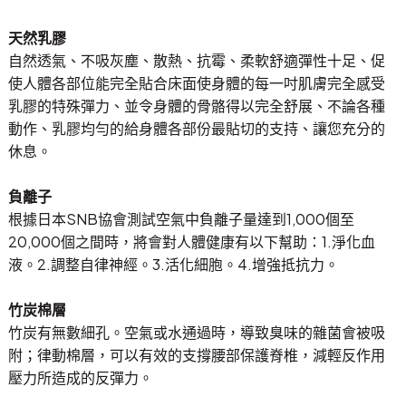
天然乳膠
自然透氣、不吸灰塵、散熱、抗霉、柔軟舒適彈性十足、促
使人體各部位能完全貼合床面使身體的每一吋肌膚完全感受
乳膠的特殊彈力、並令身體的骨骼得以完全舒展、不論各種
動作、乳膠均勻的給身體各部份最貼切的支持、讓您充分的
休息。
負離子
根據日本SNB協會測試空氣中負離子量達到1,000個至
20,000個之間時，將會對人體健康有以下幫助：1.淨化血
液。2.調整自律神經。3.活化細胞。4.增強抵抗力。
竹炭棉層
竹炭有無數細孔。空氣或水通過時，導致臭味的雜菌會被吸
附；律動棉層，可以有效的支撐腰部保護脊椎，減輕反作用
壓力所造成的反彈力。