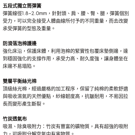
五段式獨立筒彈簧
彈簧線徑1.8~2.0mm，針對頭、肩、腰、臀、腿，彈簧個別
受力，可以完全接受人體曲線所付予的不同重量，而去改變
承受彈簧的型態及重量。
防滑落泡棉護邊
強化床沿，保護床體，利用泡棉的緊實性包覆床墊側邊，達
到穩固強化的支撐作用，承受力高、耐久度強，讓身體坐在
床邊不易塌陷。
雙層平衡絲光棉
頂級絲光棉，經過嚴格的加工程序，保留了純棉的柔軟舒適
與吸收濕氣的天然優點，紗線韌度高，抗皺耐用，不易因拉
長而變形產生斷裂。
竹炭透氣布
吸濕、除臭吸附力：竹炭有豐富的礦物質，具有超強的吸附
力，可吸附分解空氣中有害物質。